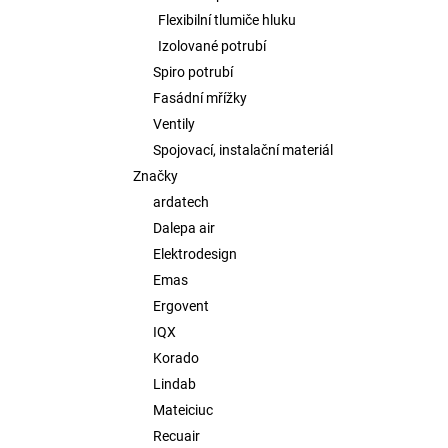
Flexibilní tlumiče hluku
Izolované potrubí
Spiro potrubí
Fasádní mřížky
Ventily
Spojovací, instalační materiál
Značky
ardatech
Dalepa air
Elektrodesign
Emas
Ergovent
IQX
Korado
Lindab
Mateiciuc
Recuair