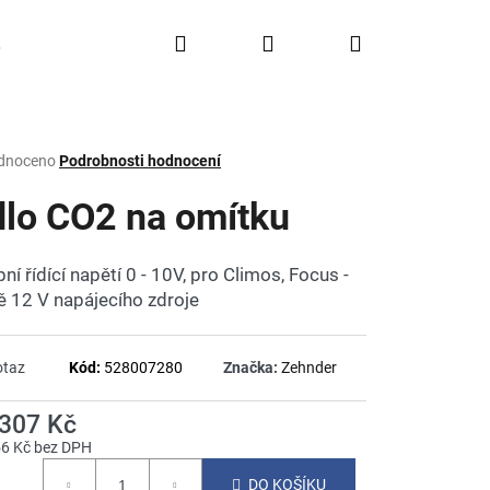
Hledat
Přihlášení
Nákupní
Doprava a platba
FAQ
Značky
košík
rné
dnoceno
Podrobnosti hodnocení
ení
tu
dlo CO2 na omítku
ní řídící napětí 0 - 10V, pro Climos, Focus -
ě 12 V napájecího zdroje
ček.
otaz
Kód:
528007280
Značka:
Zehnder
 307 Kč
56 Kč bez DPH
á
DO KOŠÍKU