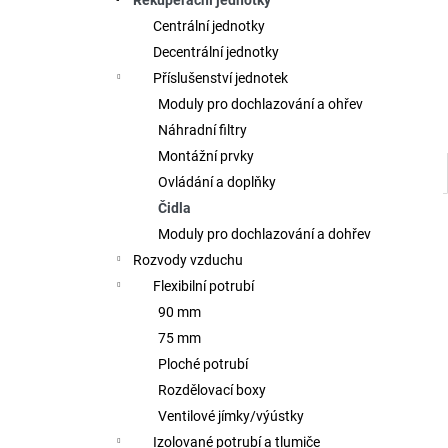
Rekuperační jednotky
l
Centrální jednotky
Decentrální jednotky
Příslušenství jednotek
Moduly pro dochlazování a ohřev
Náhradní filtry
Montážní prvky
Ovládání a doplňky
Čidla
Moduly pro dochlazování a dohřev
Rozvody vzduchu
Flexibilní potrubí
90 mm
75 mm
Ploché potrubí
Rozdělovací boxy
Ventilové jímky/výústky
Izolované potrubí a tlumiče