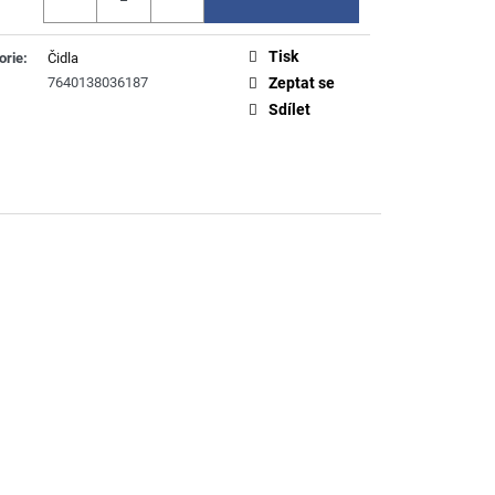
Tisk
orie
:
Čidla
7640138036187
Zeptat se
Sdílet