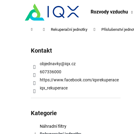
K
Přejít
na
o
Rozvody vzduchu
obsah
Zpět
Zpět
š
do
do
í
Domů
Rekuperační jednotky
Příslušenství jedno
obchodu
obchodu
k
P
o
Kontakt
s
t
objednavky
@
iqx.cz
r
607336000
a
https://www.facebook.com/iqxrekuperace
n
iqx_rekuperace
n
í
Přeskočit
p
kategorie
Kategorie
a
n
Náhradní filtry
e