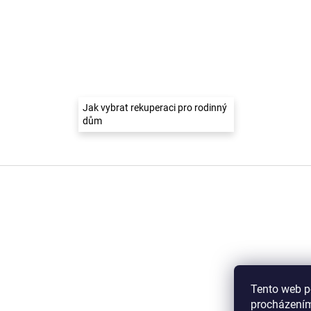
Jak vybrat rekuperaci pro rodinný
dům
Z
á
p
a
t
í
Tento web p
procházením