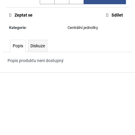
č
u
j
Zeptat se
Sdílet
e
m
Kategorie
:
Centrální jednotky
e
Popis
Diskuze
Popis produktu není dostupný
Z
á
p
a
t
í