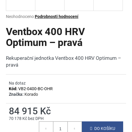
a
j
Průměrné
Neohodnoceno
Podrobnosti hodnocení
í
hodnocení
produktu
Ventbox 400 HRV
t
je
?
0,0
Optimum – pravá
z
5
hvězdiček.
Rekuperační jednotka Ventbox 400 HRV Optimum –
pravá
HLEDAT
Na dotaz
Kód:
VB2-0400-BC-OHR
D
Značka:
Korado
o
p
84 915 Kč
o
70 178 Kč bez DPH
r
Měrná
u
DO KOŠÍKU
cena: