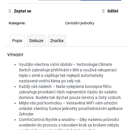
č
u
Zeptat se
Sdílet
j
e
Kategorie
:
Centrální jednotky
m
e
Popis
Diskuze
Značka
VÝHODY
Využijte všechna roční období – technologie Climate
Switch zabraňuje přehřívání v létě a využívá rekuperaci
tepla v zimě a zajišťuje tak nejlepší automaticky
nastavené vnitřní klima po celý rok.
Každý váš nádech – Naše vylepšená koncepce filtru
zabraňuje pronikání i těch nejmenších částic do vašeho
domova. Budete tak dýchat pouze čerstvý a čistý vzduch.
Mějte vše pod kontrolou – Vestavěná WIFI vám umožní
ovládat všechny funkce jednotky prostřednictvím aplikace
Zehnder
ComfoControl.Rychle a snadno – Díky našemu průvodci
uvedením do provozu s návodem krok za krokem nebylo