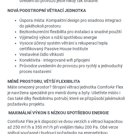
uvedení do provozu ještě nikdy tak snadné.
NOVÁ PODSTROPNÍ VĚTRACÍ JEDNOTKA
Úspora místa: Kompaktní design pro snadnou integraci
do jakéhokoli prostoru
Bezkonkurenční flexibilita pro instalaci a snadné použití
Výjimečný výkon s nižší spotřebou energie
Vysoce účinný systém větrání s rekuperací tepla
certifikovaný Passive House Institute
Vestavěné čidlo vlhkosti
Konektivita - integrované wifi připojení
Průvodce uvedením do provozu pro rychlý a jednoduchý
proces nastavení
MÉNĚ PROSTORU, VĚTŠÍ FLEXIBILITA
Máte omezený prostor? Stropní větrací jednotka ComfoAir Flex
je navržena speciálně pro menší domy a byty. Ušetřete místo i
čas také díky flexibilnímu potrubí, které se přizpůsobí jakémukoli
požadavku projektu.
MAXIMÁLNÍ VÝKON S NÍZKOU SPOTŘEBOU ENERGIE
ComfoAir Flex je k dispozici ve dvou verzích s větrací kapacitou
až 250 m?/h a 350 m?/h při vnějším tlaku 200 Pa. Obě verze
splňují současné i budoucí požadavky na energetickou