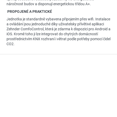
náročnost budov a disponují energetickou třídou A+.
PROPOJENÉ A PRAKTICKÉ
Jednotka je standardně vybavena připojením přes wifi. Instalace
a ovládání jsou jednoduché díky uživatelsky přívětivé aplikaci
Zehnder ComfoControl, která je zdarma k dispozici pro Android a
iOS. Kromě toho ji lze integrovat do chytrých domácností
prostřednictvím KNX rozhraní i větrat podle potřeby pomocí čidel
CO2.
Z
á
p
a
t
í