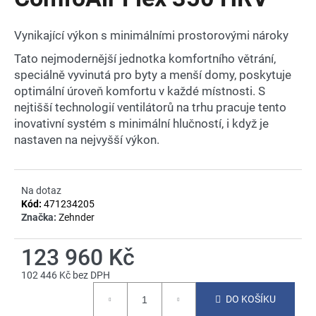
je
a
0,0
z
j
Vynikající výkon s minimálními prostorovými nároky
5
í
hvězdiček.
Tato nejmodernější jednotka komfortního větrání,
t
speciálně vyvinutá pro byty a menší domy, poskytuje
?
optimální úroveň komfortu v každé místnosti. S
nejtišší technologií ventilátorů na trhu pracuje tento
inovativní systém s minimální hlučností, i když je
nastaven na nejvyšší výkon.
HLEDAT
Na dotaz
Kód:
471234205
Značka:
Zehnder
D
o
123 960 Kč
p
o
102 446 Kč bez DPH
r
Měrná
DO KOŠÍKU
u
cena: