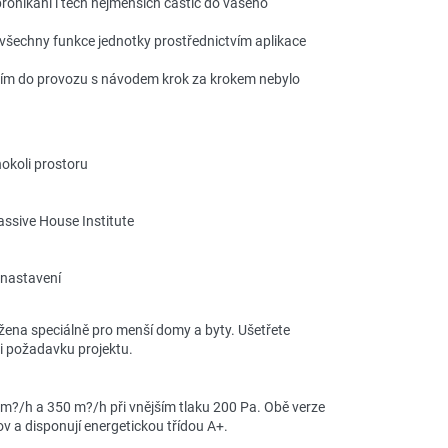
ronikání i těch nejmenších částic do vašeho
všechny funkce jednotky prostřednictvím aplikace
ím do provozu s návodem krok za krokem nebylo
okoli prostoru
assive House Institute
 nastavení
žena speciálně pro menší domy a byty. Ušetřete
oli požadavku projektu.
0 m?/h a 350 m?/h při vnějším tlaku 200 Pa. Obě verze
 a disponují energetickou třídou A+.