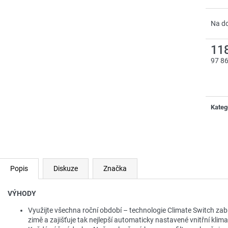
Na d
11
97 8
Měrn
cena:
Kateg
Popis
Diskuze
Značka
VÝHODY
Využijte všechna roční období – technologie Climate Switch zabra
zimě a zajišťuje tak nejlepší automaticky nastavené vnitřní klima