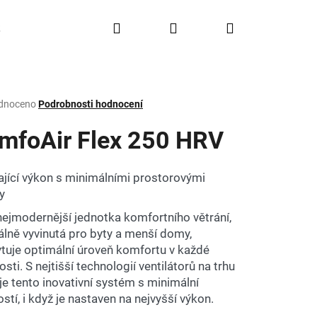
Hledat
Přihlášení
Nákupní
Doprava a platba
FAQ
Značky
košík
rné
dnoceno
Podrobnosti hodnocení
ení
tu
mfoAir Flex 250 HRV
ající výkon s minimálními prostorovými
y
ček.
nejmodernější jednotka komfortního větrání,
álně vyvinutá pro byty a menší domy,
tuje optimální úroveň komfortu v každé
sti. S nejtišší technologií ventilátorů na trhu
je tento inovativní systém s minimální
stí, i když je nastaven na nejvyšší výkon.