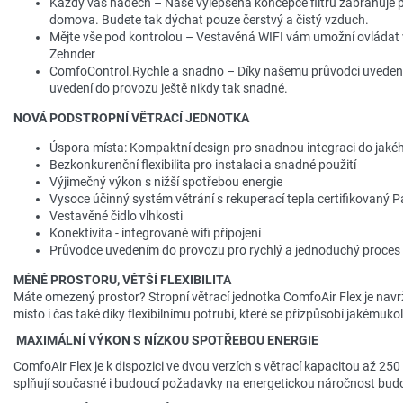
Každý váš nádech – Naše vylepšená koncepce filtru zabraňuje p
domova. Budete tak dýchat pouze čerstvý a čistý vzduch.
Mějte vše pod kontrolou – Vestavěná WIFI vám umožní ovládat 
Zehnder
ComfoControl.Rychle a snadno – Díky našemu průvodci uveden
uvedení do provozu ještě nikdy tak snadné.
NOVÁ PODSTROPNÍ VĚTRACÍ JEDNOTKA
Úspora místa: Kompaktní design pro snadnou integraci do jakéh
Bezkonkurenční flexibilita pro instalaci a snadné použití
Výjimečný výkon s nižší spotřebou energie
Vysoce účinný systém větrání s rekuperací tepla certifikovaný P
Vestavěné čidlo vlhkosti
Konektivita - integrované wifi připojení
Průvodce uvedením do provozu pro rychlý a jednoduchý proces
MÉNĚ PROSTORU, VĚTŠÍ FLEXIBILITA
Máte omezený prostor? Stropní větrací jednotka ComfoAir Flex je navr
místo i čas také díky flexibilnímu potrubí, které se přizpůsobí jakémuk
MAXIMÁLNÍ VÝKON S NÍZKOU SPOTŘEBOU ENERGIE
ComfoAir Flex je k dispozici ve dvou verzích s větrací kapacitou až 25
splňují současné i budoucí požadavky na energetickou náročnost budov