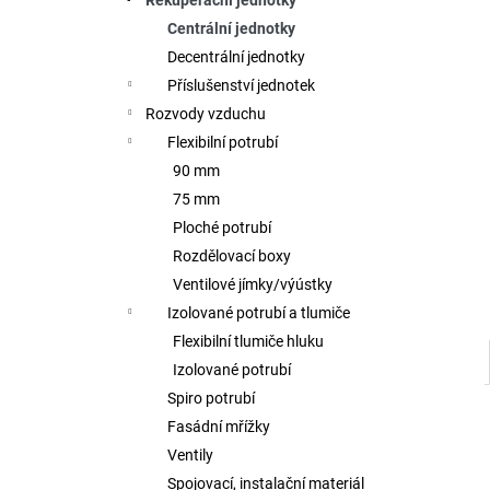
Rekuperační jednotky
l
Centrální jednotky
Decentrální jednotky
Příslušenství jednotek
Rozvody vzduchu
Flexibilní potrubí
90 mm
75 mm
Ploché potrubí
Rozdělovací boxy
Ventilové jímky/výústky
Izolované potrubí a tlumiče
Flexibilní tlumiče hluku
Izolované potrubí
Spiro potrubí
Fasádní mřížky
Ventily
Spojovací, instalační materiál