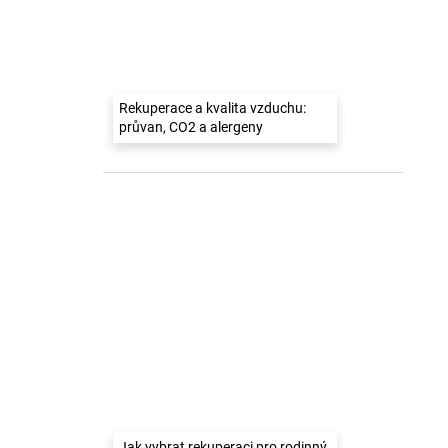
Rekuperace a kvalita vzduchu:
průvan, CO2 a alergeny
Jak vybrat rekuperaci pro rodinný