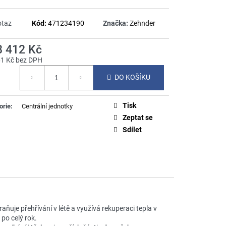
otaz
Kód:
471234190
Značka:
Zehnder
8 412 Kč
61 Kč bez DPH
á
DO KOŠÍKU
Tisk
orie
:
Centrální jednotky
Zeptat se
Sdílet
ňuje přehřívání v létě a využívá rekuperaci tepla v
 po celý rok.