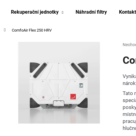
Rekuperační jednotky
Náhradní filtry
Kontakt
ComfoAir Flex 250 HRV
Co potřebujete najít?
Průmě
Neoho
hodnoc
produk
Co
HLEDAT
je
0,0
z
Vynik
5
Doporučujeme
nárok
hvězdi
Tato 
speci
posky
místno
pracu
hlučno