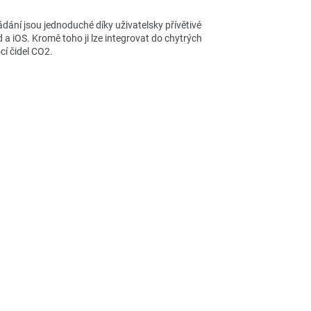
dání jsou jednoduché díky uživatelsky přívětivé
 a iOS. Kromě toho ji lze integrovat do chytrých
í čidel CO2.