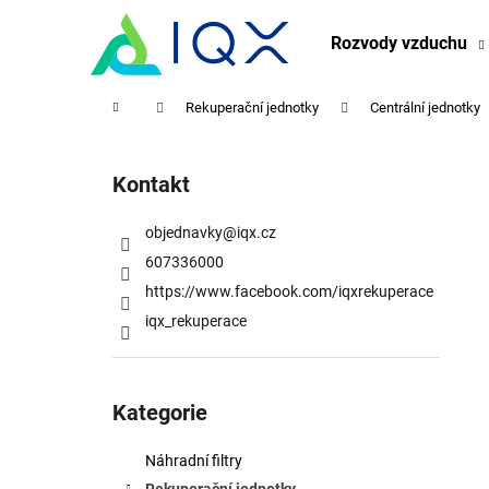
K
Přejít
na
o
Rozvody vzduchu
obsah
Zpět
Zpět
š
do
do
í
Domů
Rekuperační jednotky
Centrální jednotky
obchodu
obchodu
k
P
o
Kontakt
s
t
objednavky
@
iqx.cz
r
607336000
a
https://www.facebook.com/iqxrekuperace
n
iqx_rekuperace
n
í
Přeskočit
p
kategorie
Kategorie
a
n
Náhradní filtry
e