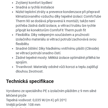
Zvýšený komfort bydlení
Snadná a rychlá instalace
Nízké teplotní ztráty a prevence kondenzace při přepravě
klimatizovaného vzduchu díky tepelné izolaci: ComfoTube
Therm 90 se dodává připravená k montáži, takže není
potřeba žádná další izolace, a větrací trubku lze rychle
připojit ke konektorům ComfoFit Therm push fit
Flexibilita: Díky nelepeným součástem a pružnosti
izolačního materiálu si větrací potrubí zachovává svou
flexibilitu
Snadné čištění: Díky hladkému vnitřnímu plášti (Clinside)
se větrací potrubí snadno čistí.
Žádné tepelné mosty: Měkká izolace optimálně přiléhá ke
spojům.
Trvanlivost: Materiály odolné vůči korozi a teplu zajišťují
dlouhou životnost.
Technická specifikace
Vyrobeno ze speciálního PE s izolačním pláštěm z 9 mm silné
lehčené pryže
Tepelná vodivost: 0,035 W/(m K) při 20°C
Vnější průměr: 108 mm