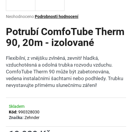
a
j
Průměrné
Neohodnoceno
Podrobnosti hodnocení
í
hodnocení
produktu
Potrubí ComfoTube Therm
t
je
?
0,0
90, 20m - izolované
z
5
hvězdiček.
Flexibilní, z vnějšku zvlněná, zevnitř hladká,
vzduchotěsná a odolná trubka rozvodu vzduchu.
HLEDAT
ComfoTube Therm 90 může být zabetonována,
vedena instalačními šachtami nebo podhledy. Trubku
nevystavujte přímému slunečnímu záření!
D
o
p
Skladem
Kód:
990328030
o
Značka:
Zehnder
r
u