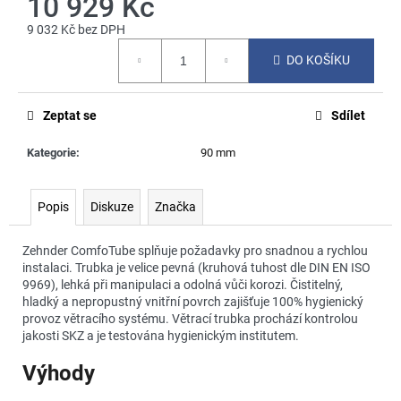
10 929 Kč
č
u
9 032 Kč bez DPH
j
Měrná
e
DO KOŠÍKU
cena:
m
e
Zeptat se
Sdílet
Kategorie
:
90 mm
Popis
Diskuze
Značka
Zehnder ComfoTube splňuje požadavky pro snadnou a rychlou
instalaci. Trubka je velice pevná (kruhová tuhost dle DIN EN ISO
9969), lehká při manipulaci a odolná vůči korozi. Čistitelný,
hladký a nepropustný vnitřní povrch zajišťuje 100% hygienický
provoz větracího systému. Větrací trubka prochází kontrolou
jakosti SKZ a je testována hygienickým institutem.
Výhody