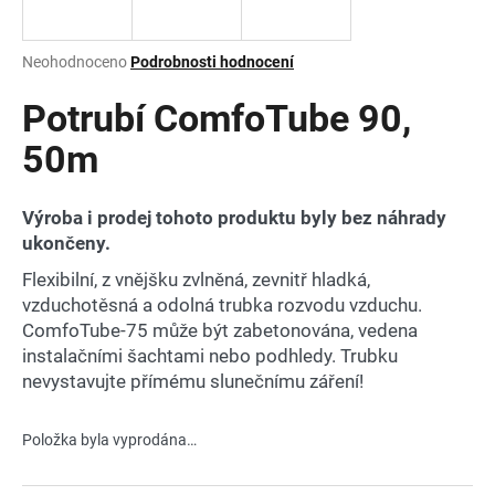
a
j
Průměrné
Neohodnoceno
Podrobnosti hodnocení
í
hodnocení
produktu
Potrubí ComfoTube 90,
t
je
?
0,0
50m
z
5
hvězdiček.
Výroba i prodej tohoto produktu byly bez náhrady
ukončeny.
HLEDAT
Flexibilní, z vnějšku zvlněná, zevnitř hladká,
vzduchotěsná a odolná trubka rozvodu vzduchu.
ComfoTube-75 může být zabetonována, vedena
D
instalačními šachtami nebo podhledy. Trubku
o
nevystavujte přímému slunečnímu záření!
p
o
Položka byla vyprodána…
r
u