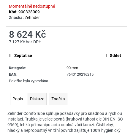
č
Momentálně nedostupné
u
Kód:
990328009
j
Značka:
Zehnder
e
m
8 624 Kč
e
7 127 Kč bez DPH
Měrná
cena:
Zeptat se
Sdílet
Kategorie
:
90 mm
EAN
:
7640129216215
Položka byla vyprodána…
Popis
Diskuze
Značka
Zehnder ComfoTube splňuje požadavky pro snadnou a rychlou
instalaci. Trubka je velice pevná (kruhová tuhost dle DIN EN ISO
9969), lehká při manipulaci a odolná vůči korozi. Čistitelný,
hladký a nepropustný vnitřní povrch zajišťuje 100% hygienický