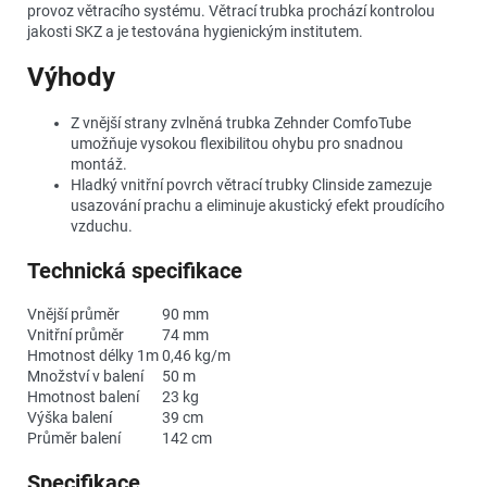
provoz větracího systému. Větrací trubka prochází kontrolou
jakosti SKZ a je testována hygienickým institutem.
Výhody
Z vnější strany zvlněná trubka Zehnder ComfoTube
umožňuje vysokou flexibilitou ohybu pro snadnou
montáž.
Hladký vnitřní povrch větrací trubky Clinside zamezuje
usazování prachu a eliminuje akustický efekt proudícího
vzduchu.
Technická specifikace
Vnější průměr
90 mm
Vnitřní průměr
74 mm
Hmotnost délky 1m
0,46 kg/m
Množství v balení
50 m
Hmotnost balení
23 kg
Výška balení
39 cm
Průměr balení
142 cm
Specifikace