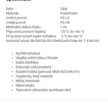
Data
Údaj
Materiál
Polyethylen
Vnitřní povrch
PE-LD
Vnější povrch
PE-HD
Minimální rádius ohybu
1 xD
Přípustná provozní teplota
-25 °C do +60 °C
Pří pustný rozsah teplot instalace
-5 °C do +60 °C
Kruhová tuhost dle DIN EN ISO 9969
ComfoTube 90: 7.9 kN/m2
Rychlá instalace
Hladká vnitřní stěna Clinside
Dobře čistitelný
Dokonale vzduchotěsný
Stabilní trubka (pevnost větší než 8 kN/m?)
Hygienicky čistý materiál
Nízká hmotnost
Nekorodující
Testováno německým systémem SKZ
Z