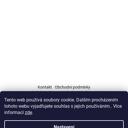
á
p
a
t
í
Kontakt
Obchodní podmínky
Podmínky ochrany osobních údajů (GDPR)
Tento web používá soubory cookie. Dalším procházením
tohoto webu vyjadřujete souhlas s jejich používáním.. Více
informací
zde
.
Nastavení