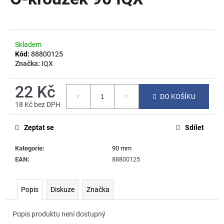
je
a
0,0
z
j
5
í
hvězdiček.
Skladem
t
Kód:
88800125
?
Značka:
IQX
22 Kč
DO KOŠÍKU
18 Kč bez DPH
Měrná
HLEDAT
cena:
Zeptat se
Sdílet
Kategorie
:
90 mm
D
EAN
:
88800125
o
p
Popis
Diskuze
Značka
o
r
u
Popis produktu není dostupný