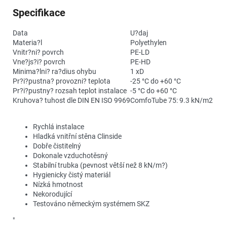
Specifikace
Data
U?daj
Materia?l
Polyethylen
Vnitr?ni? povrch
PE-LD
Vne?js?i? povrch
PE-HD
Minima?lni? ra?dius ohybu
1 xD
Pr?i?pustna? provozni? teplota
-25 °C do +60 °C
Pr?i?pustny? rozsah teplot instalace
-5 °C do +60 °C
Kruhova? tuhost dle DIN EN ISO 9969
ComfoTube 75: 9.3 kN/m2
Rychlá instalace
Hladká vnitřní stěna Clinside
Dobře čistitelný
Dokonale vzduchotěsný
Stabilní trubka (pevnost větší než 8 kN/m?)
Hygienicky čistý materiál
Nízká hmotnost
Nekorodující
Testováno německým systémem SKZ
"