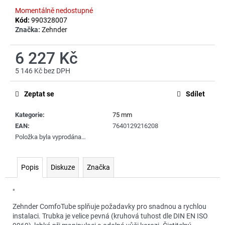
č
Momentálně nedostupné
u
Kód:
990328007
j
Značka:
Zehnder
e
m
6 227 Kč
e
5 146 Kč bez DPH
Měrná
cena:
Zeptat se
Sdílet
Kategorie
:
75 mm
EAN
:
7640129216208
Položka byla vyprodána…
Popis
Diskuze
Značka
"
Zehnder ComfoTube splňuje požadavky pro snadnou a rychlou
instalaci. Trubka je velice pevná (kruhová tuhost dle DIN EN ISO