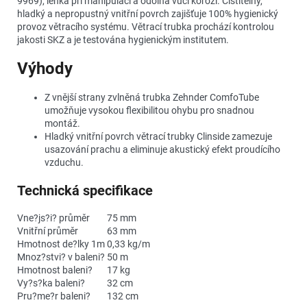
9969), lehká při manipulaci a odolná vůči korozi. Čistitelný,
hladký a nepropustný vnitřní povrch zajišťuje 100% hygienický
provoz větracího systému. Větrací trubka prochází kontrolou
jakosti SKZ a je testována hygienickým institutem.
Výhody
Z vnější strany zvlněná trubka Zehnder ComfoTube
umožňuje vysokou flexibilitou ohybu pro snadnou
montáž.
Hladký vnitřní povrch větrací trubky Clinside zamezuje
usazování prachu a eliminuje akustický efekt proudícího
vzduchu.
Technická specifikace
Vne?js?i? průměr
75 mm
Vnitřní průměr
63 mm
Hmotnost de?lky 1m
0,33 kg/m
Mnoz?stvi? v baleni?
50 m
Hmotnost baleni?
17 kg
Vy?s?ka baleni?
32 cm
Pru?me?r baleni?
132 cm