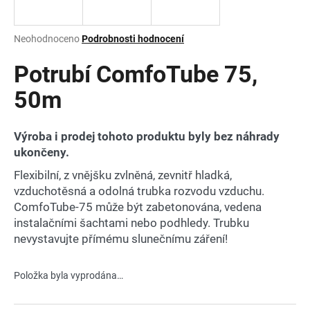
a
j
Průměrné
Neohodnoceno
Podrobnosti hodnocení
í
hodnocení
produktu
Potrubí ComfoTube 75,
t
je
?
0,0
50m
z
5
hvězdiček.
Výroba i prodej tohoto produktu byly bez náhrady
ukončeny.
HLEDAT
Flexibilní, z vnějšku zvlněná, zevnitř hladká,
vzduchotěsná a odolná trubka rozvodu vzduchu.
ComfoTube-75 může být zabetonována, vedena
D
instalačními šachtami nebo podhledy. Trubku
o
nevystavujte přímému slunečnímu záření!
p
o
Položka byla vyprodána…
r
u