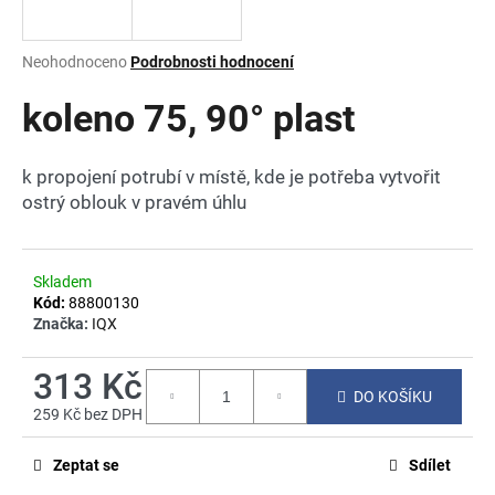
a
j
Průměrné
Neohodnoceno
Podrobnosti hodnocení
í
hodnocení
produktu
koleno 75, 90° plast
t
je
?
0,0
z
k propojení potrubí v místě, kde je potřeba vytvořit
5
ostrý oblouk v pravém úhlu
hvězdiček.
HLEDAT
Skladem
Kód:
88800130
Značka:
IQX
D
o
313 Kč
DO KOŠÍKU
p
259 Kč bez DPH
o
Měrná
r
cena:
Zeptat se
Sdílet
u