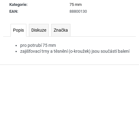
č
Kategorie
:
75 mm
u
EAN
:
88800130
j
e
m
Popis
Diskuze
Značka
e
pro potrubí 75 mm
zajišťovací trny a těsnění (o-kroužek) jsou součástí balení
Z
á
p
a
t
í