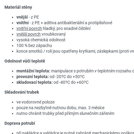
Materiál stěny
vnější
- z PE
vnitřní
- z PE + aditiva antibakteriální a protiplísňové
vnitřní povrch
hladký, pro snadné čištění
vnější povrch
vroubkovaný
vysoká chemická odolnost
100 % bez zápachu
konce smotků / rolí jsou opatřeny krytkami, záslepkami (proti vn
Odolnost vůči teplotě
montážní teplota:
manipulace s potrubím v teplotním rozsahu 
provozní teplota:
od -20?C do +50?C
skladovací teplota:
od -40?C do +60?C
Skladování trubek
ve vodorovné poloze
pouze na nezbytně nutnou dobu, max. 3 měsíce
nutno chránit trubky před přímým slunečním zářením
Doprava potrubí
při nakládce a vykládce je nutné zabránit mechanickému poškoz