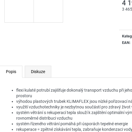
4 
3 46
Měrn
cena:
Kateg
EAN
:
Popis
Diskuze
flexi kulaté potrubí zajišťuje dokonalý transport vzduchu při jeh
prostoru
výhodou plastových trubek KLIMAFLEX jsou nízké pořizovací ná
využití vzduchotechniky je nezbytnou součástí pro zdravý život
systém větrání s rekuperací tepla slouží k zajištění optimální v
rovnoměrné distribuci vzduchu
systém řízeného větrání pomáhá při úsporách tepelné energie
rekuperace = zpětné získávání tepla, zabraňuje kondenzaci vody