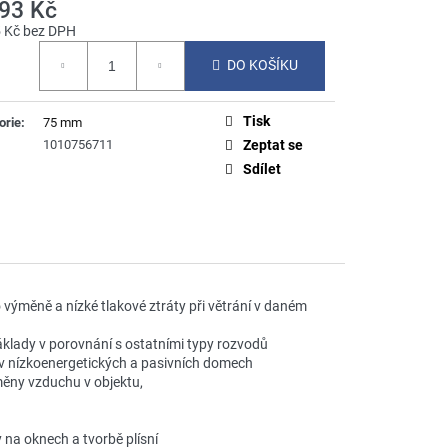
193 Kč
5 Kč bez DPH
á
DO KOŠÍKU
Tisk
orie
:
75 mm
1010756711
Zeptat se
Sdílet
o výměně a nízké tlakové ztráty při větrání v daném
klady v porovnání s ostatními typy rozvodů
 v nízkoenergetických a pasivních domech
ýměny vzduchu v objektu,
 na oknech a tvorbě plísní