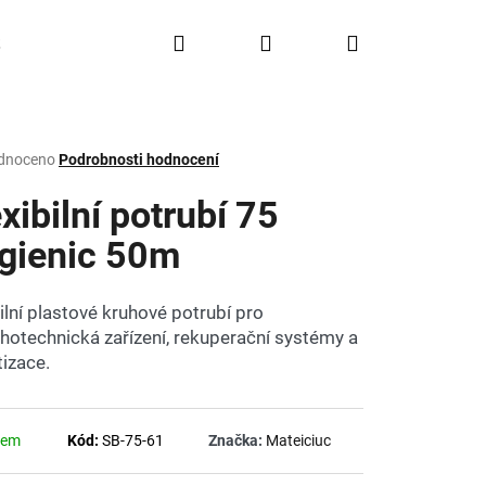
Hledat
Přihlášení
Nákupní
Doprava a platba
FAQ
Značky
košík
rné
dnoceno
Podrobnosti hodnocení
ení
tu
xibilní potrubí 75
gienic 50m
ček.
bilní plastové kruhové potrubí pro
hotechnická zařízení, rekuperační systémy a
tizace.
dem
Kód:
SB-75-61
Značka:
Mateiciuc