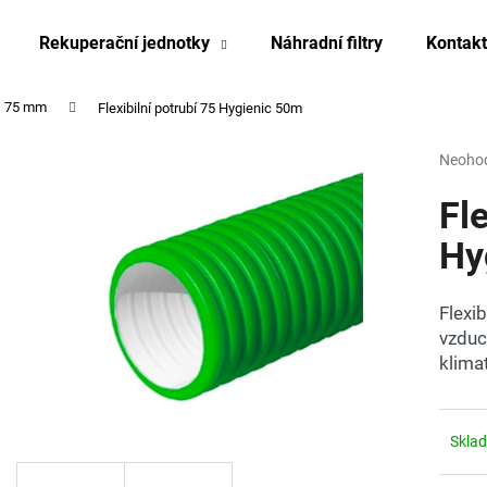
Rekuperační jednotky
Náhradní filtry
Kontakt
75 mm
Flexibilní potrubí 75 Hygienic 50m
Co potřebujete najít?
Průmě
Neoho
hodnoc
produk
Fle
HLEDAT
je
0,0
Hy
z
5
Doporučujeme
hvězdi
Flexi
vzduc
klima
Skla