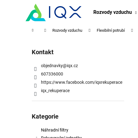
K
Přejít
na
o
Rozvody vzduchu
obsah
Zpět
Zpět
š
do
do
í
Domů
Rozvody vzduchu
Flexibilní potrubí
obchodu
obchodu
k
P
o
Kontakt
s
t
objednavky
@
iqx.cz
r
607336000
a
https://www.facebook.com/iqxrekuperace
n
iqx_rekuperace
n
í
Přeskočit
p
kategorie
Kategorie
a
n
Náhradní filtry
e