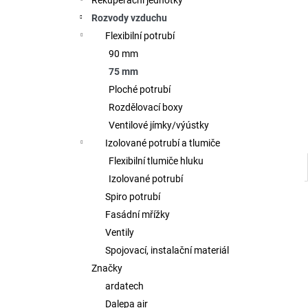
Rekuperační jednotky
l
Rozvody vzduchu
Flexibilní potrubí
90 mm
75 mm
Ploché potrubí
Rozdělovací boxy
Ventilové jímky/výústky
Izolované potrubí a tlumiče
Flexibilní tlumiče hluku
Izolované potrubí
Spiro potrubí
Fasádní mřížky
Ventily
Spojovací, instalační materiál
Značky
ardatech
Dalepa air