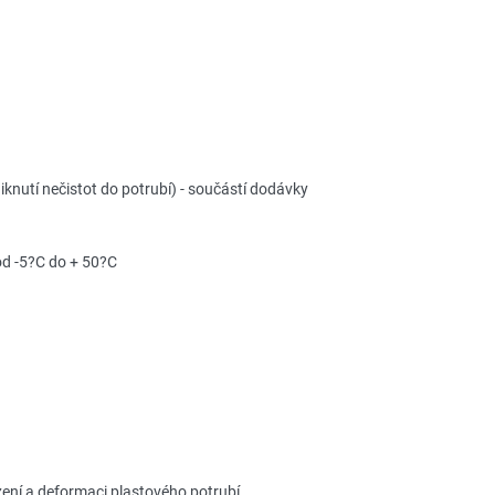
iknutí nečistot do potrubí) - součástí dodávky
od -5?C do + 50?C
ení a deformaci plastového potrubí