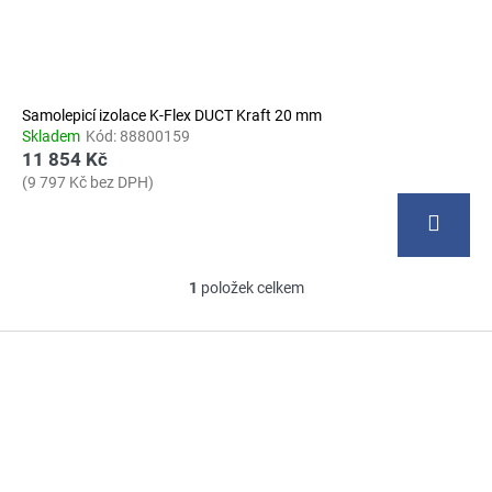
t
u
a
ů
k
j
t
í
ů
t
Samolepicí izolace K-Flex DUCT Kraft 20 mm
?
Skladem
Kód:
88800159
11 854 Kč
(9 797 Kč bez DPH)
HLEDAT
1
položek celkem
O
v
Z
l
D
á
á
o
d
p
p
a
o
a
c
r
t
í
u
í