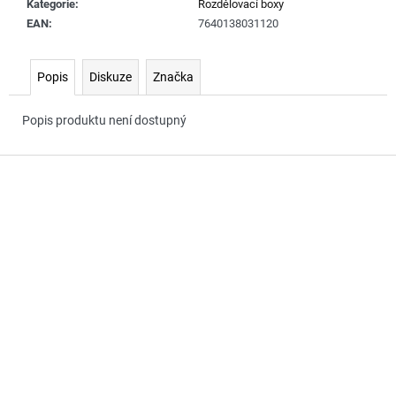
č
Kategorie
:
Rozdělovací boxy
u
EAN
:
7640138031120
j
e
Popis
Diskuze
Značka
m
e
Popis produktu není dostupný
Z
á
p
a
t
í