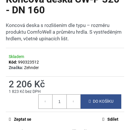
je
a
0,0
- DN 160
z
j
5
í
hvězdiček.
Koncová deska s rozlišením dle typu – rozměru
t
produktu ComfoWell a průměru hrdla. S vystředěným
?
hrdlem, včetně upínacích lišt.
Skladem
Kód:
990323512
HLEDAT
Značka:
Zehnder
2 206 Kč
1 823 Kč bez DPH
D
Měrná
o
DO KOŠÍKU
cena:
p
o
r
Zeptat se
Sdílet
u